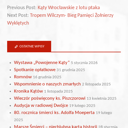
Previous Post:
Kąty Wrocławskie z lotu ptaka
Next Post:
Tropem Wilczym- Bieg Pamięci Żołnierzy
Wyklętych
OSTATNIE WPISY
Wystawa „Powojenne Kąty”
5 stycznia 2026
Spotkanie opłatkowe
31 grudnia 2025
Romnów
16 grudnia 2025
Wspomnienie o naszych zmarłych
2 listopada 2025
Kronika Kątów
1 listopada 2025
Wieczór poświęcony ks. Piszczorowi
13 kwietnia 2025
Audycja w radiowej Dwójce
19 lutego 2025
80. rocznica śmierci ks. Adolfa Moeperta
19 lutego
2025
Marsze Śmierci – niechlubna karta historii
28 stycznia